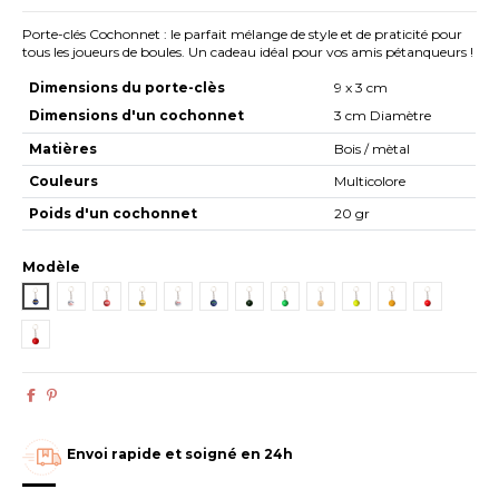
Porte-clés Cochonnet : le parfait mélange de style et de praticité pour
tous les joueurs de boules. Un cadeau idéal pour vos amis pétanqueurs !
Dimensions du porte-clès
9 x 3 cm
Dimensions d'un cochonnet
3 cm Diamètre
Matières
Bois / mètal
Couleurs
Multicolore
Poids d'un cochonnet
20 gr
Modèle
STC-CD9964_01
STC-CD9964_02
STC-CD9964_03
STC-CD9964_04
STC-CD9964_05
STC-CD9964_06
STC-CD9964_07
STC-CD9964_08
STC-CD9964_09
STC-CD9964_10
STC-CD9964_11
STC-CD996
STC-CD9964_13
Envoi rapide et soigné en 24h