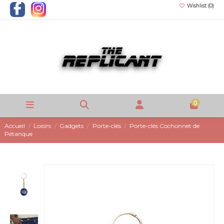
Wishlist (
0
)
0
Accueil
Loisirs
Gadgets
Porte-clés
Porte-clés Cochonnet de
Pétanque