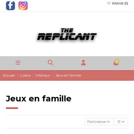
Wishlist (
0
)
0
Accueil
Loisirs
Intérieur
Jeux en famille
Jeux en famille
Pertinence
13