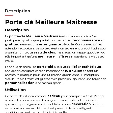
Description
Porte clé Meilleure Maitresse
Description
Le
porte-clé Meilleure Maîtresse
est un accessoire à la fois
pratique et symbolique, parfait pour exprimer
reconnaissance
et
gratitude
envers une
enseignante
dévouée. Conçu avec soin et
attention aux détails, ce porte-clé est non seulement un outil utile pour
organiser un
trousseau de clés
, mais aussi un rappel quotidien du
rôle important qu'une
meilleure maîtresse
joue dans la vie de ses
élèves.
Fabriqué en métal, ce
porte-clé
allie
durabilité
et
esthétique
.
Son design compact et ses dimensions de
10 x 4,5 cm
en font un
accessoire pratique pour une utilisation quotidienne. L'inscription
"Meilleure Maîtresse" est gravée avec précision, ajoutant une touche de
personnalisation
à ce cadeau spécial.
Utilisation
Ce porte-clé est idéal comme
cadeau
pour marquer la fin de l'année
scolaire, les anniversaires d'enseignantes ou toute autre occasion
spéciale. Il peut également être utilisé comme
décoration
pour un
sac à main ou un sac d'école. Il est présenté dans un élégant
conditionnement cartonné, prêt à être offert.