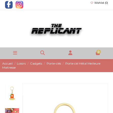
Wishlist (
0
)
0
Accueil
Loisirs
Gadgets
Porte-clés
Porte clé Métal Meilleure
Maitresse