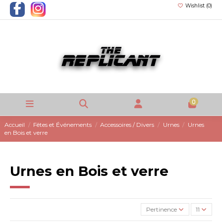
Wishlist (
0
)
0
Accueil
Fêtes et Événements
Accessoires / Divers
Urnes
Urnes
en Bois et verre
Urnes en Bois et verre
Pertinence
11