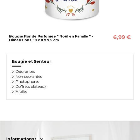
6,99 €
Bougie Ronde Parfumée " Noël en Famille " -
Dimensions : 8 x 8 x 9,5 cm
Bougie et Senteur
Odorantes
Non odorantes
Photophores
Coffrets plateaux
À piles
Informations :