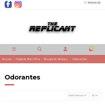
Wishlist (
0
)
0
Accueil
Mode et Bien-Être
Bougie et Senteur
Odorantes
Odorantes
Pertinence
16