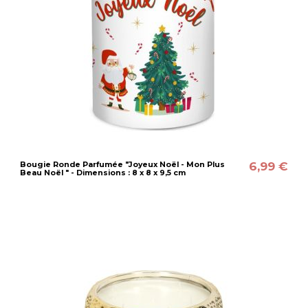
6,99 €
Bougie Ronde Parfumée "Joyeux Noël - Mon Plus
Beau Noël " - Dimensions : 8 x 8 x 9,5 cm