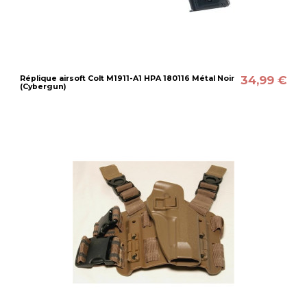
34,99 €
Réplique airsoft Colt M1911-A1 HPA 180116 Métal Noir
(Cybergun)