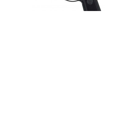
24,99 €
Réplique airsoft Beretta M9 World Defender Spring
(Umarex)