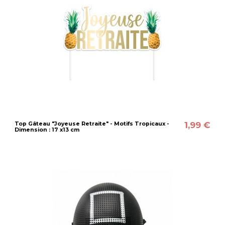
1,99 €
Top Gâteau "Joyeuse Retraite" - Motifs Tropicaux -
Dimension : 17 x13 cm