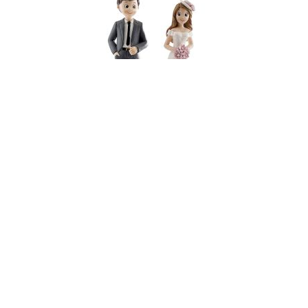
14,99 €
Figurine Couple Jeunes Mariés Homme et Femme
en Résine - Hauteur : 15.5 cm
Pack