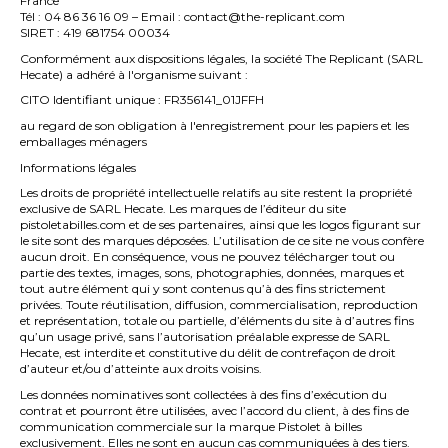
France
Tél : 04 86 36 16 09 – Email : contact@the-replicant.com
SIRET : 419 681754 00034
Conformément aux dispositions légales, la société The Replicant (SARL
Hecate) a adhéré à l'organisme suivant :
CITO Identifiant unique : FR356141_01JFFH
au regard de son obligation à l'enregistrement pour les papiers et les
emballages ménagers
Informations légales
Les droits de propriété intellectuelle relatifs au site restent la propriété
exclusive de SARL Hecate. Les marques de l’éditeur du site
pistoletabilles.com et de ses partenaires, ainsi que les logos figurant sur
le site sont des marques déposées. L’utilisation de ce site ne vous confère
aucun droit. En conséquence, vous ne pouvez télécharger tout ou
partie des textes, images, sons, photographies, données, marques et
tout autre élément qui y sont contenus qu’à des fins strictement
privées. Toute réutilisation, diffusion, commercialisation, reproduction
et représentation, totale ou partielle, d’éléments du site à d’autres fins
qu’un usage privé, sans l’autorisation préalable expresse de SARL
Hecate, est interdite et constitutive du délit de contrefaçon de droit
d’auteur et/ou d’atteinte aux droits voisins.
Les données nominatives sont collectées à des fins d’exécution du
contrat et pourront être utilisées, avec l’accord du client, à des fins de
communication commerciale sur la marque Pistolet à billes
exclusivement. Elles ne sont en aucun cas communiquées à des tiers.