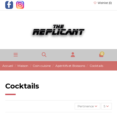
Wishlist (
0
)
0
Accueil
Maison
Coin cuisine
Apéritifs et Boissons
Cocktails
Cocktails
Pertinence
5