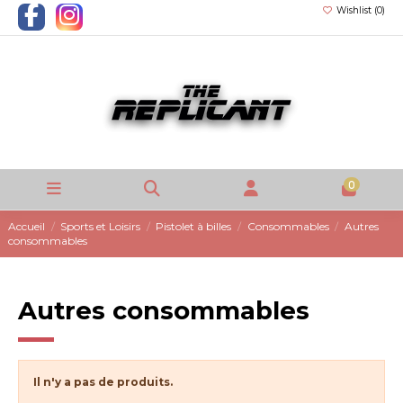
Wishlist (
0
)
0
Accueil
Sports et Loisirs
Pistolet à billes
Consommables
Autres
consommables
Autres consommables
Il n'y a pas de produits.