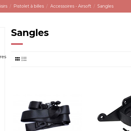
sirs
Pistolet à billes
Accessoires - Airsoft
Sangles
Sangles
res