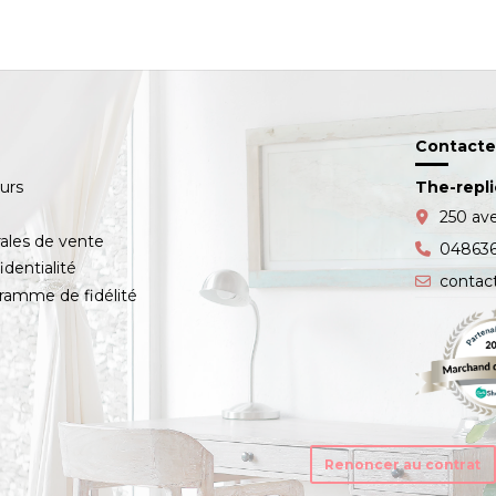
Contacte
ours
The-repl
s
250 av
ales de vente
04863
identialité
contac
amme de fidélité
Renoncer au contrat