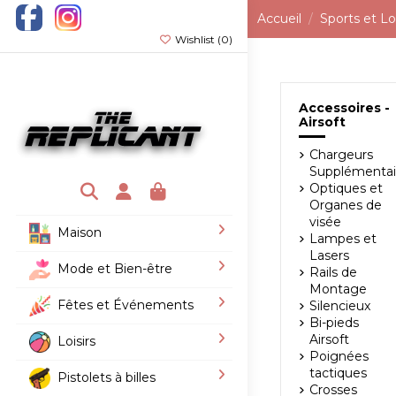
Accueil
Sports et Loi
Wishlist (
0
)
Accessoires -
Airsoft
Chargeurs
Supplémentai
Optiques et
Organes de
visée
Maison
Lampes et
Lasers
Mode et Bien-être
Rails de
Montage
Fêtes et Événements
Silencieux
Bi-pieds
Airsoft
Loisirs
Poignées
tactiques
Pistolets à billes
Crosses