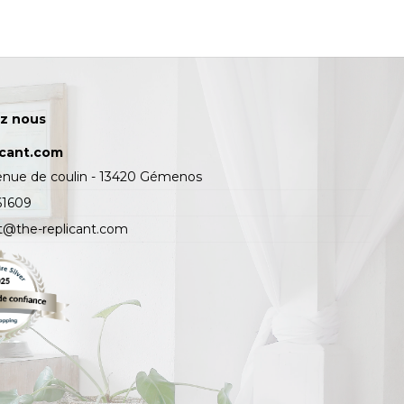
z nous
icant.com
enue de coulin - 13420 Gémenos
61609
t@the-replicant.com