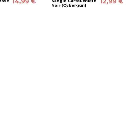
14,99 €
12,99 €
osse
Sangle Cartouchière
Noir (Cybergun)