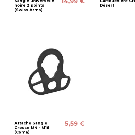
14,99 €
Sangle universelle
Cartouchière Cr
noire 2 points
Désert
(Swiss Arms)
5,59 €
Attache Sangle
Crosse M4 - M16
(Cyma)