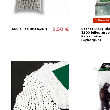
Bientôt 
2,50 €
600 billes BIO 0,20 g
Sachet 0,25g Bi
3200 billes airso
Kalashnikov
(Cybergun)