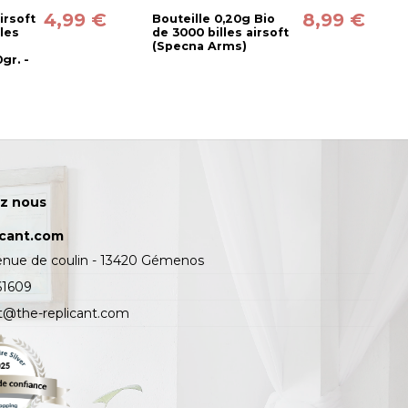
4,99 €
8,99 €
rsoft
Bouteille 0,20g Bio
les
de 3000 billes airsoft
(Specna Arms)
gr. -
z nous
icant.com
enue de coulin - 13420 Gémenos
61609
t@the-replicant.com