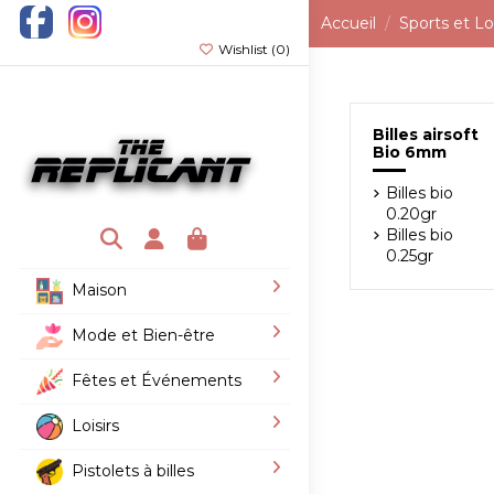
Accueil
Sports et Loi
Wishlist (
0
)
Billes airsoft
Bio 6mm
Billes bio
0.20gr
Billes bio
0.25gr
Maison
Mode et Bien-être
Fêtes et Événements
Loisirs
Pistolets à billes