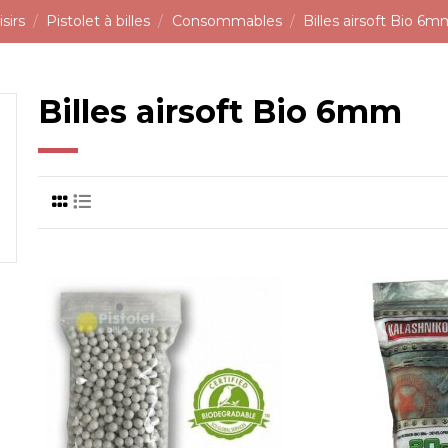
sirs
Pistolet à billes
Consommables
Billes airsoft Bio 6
Billes airsoft Bio 6mm