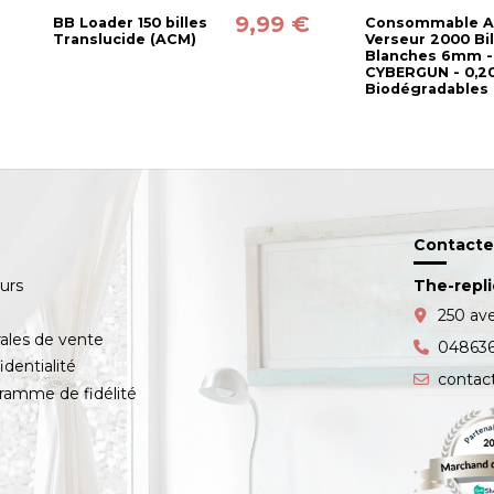
9,99 €
BB Loader 150 billes
Consommable Ai
Translucide (ACM)
Verseur 2000 Bil
Blanches 6mm -
CYBERGUN - 0,20
Biodégradables
Contacte
ours
The-repl
s
250 av
ales de vente
04863
identialité
contac
amme de fidélité