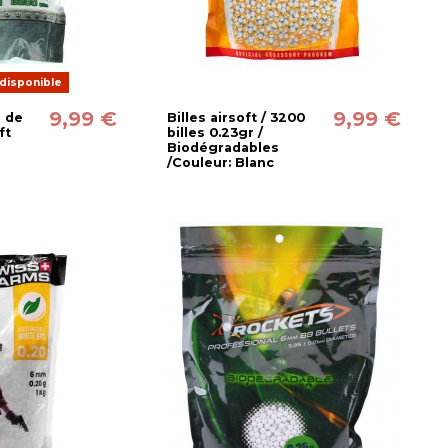
disponible
9,99 €
9,99 €
o de
Billes airsoft / 3200
ft
billes 0.23gr /
Biodégradables
/Couleur: Blanc