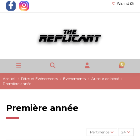
Wishlist (
0
)
0
Accueil
Fêtes et Événements
Événements
Autour de bébé
Première année
Première année
Pertinence
24