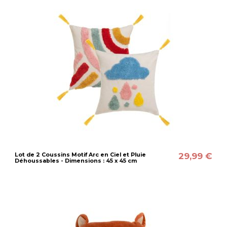
29,99 €
Lot de 2 Coussins Motif Arc en Ciel et Pluie
Déhoussables - Dimensions : 45 x 45 cm