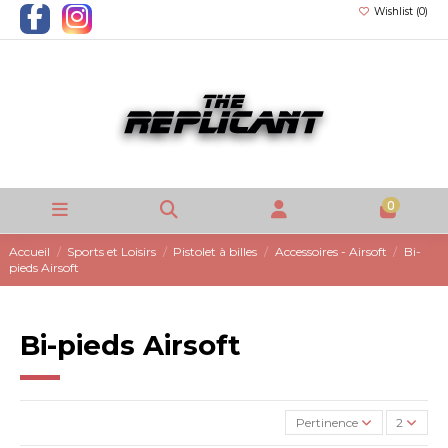
Wishlist (
0
)
0
Accueil
Sports et Loisirs
Pistolet à billes
Accessoires - Airsoft
Bi-
pieds Airsoft
Bi-pieds Airsoft
Pertinence
2