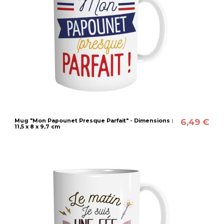
6,49 €
Mug "Mon Papounet Presque Parfait" - Dimensions :
11,5 x 8 x 9,7 cm