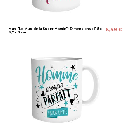
6,49 €
Mug "Le Mug de la Super Mamie"- Dimensions : 11,5 x
9,7 x 8 cm