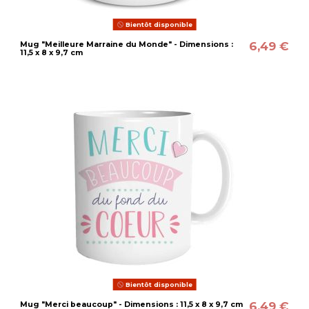
Bientôt disponible
6,49 €
Mug "Meilleure Marraine du Monde" - Dimensions :
11,5 x 8 x 9,7 cm
Bientôt disponible
6,49 €
Mug "Merci beaucoup" - Dimensions : 11,5 x 8 x 9,7 cm