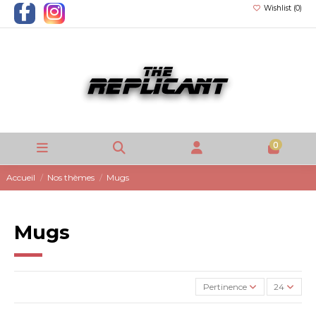
Wishlist (
0
)
0
Accueil
Nos thèmes
Mugs
Mugs
Pertinence
24