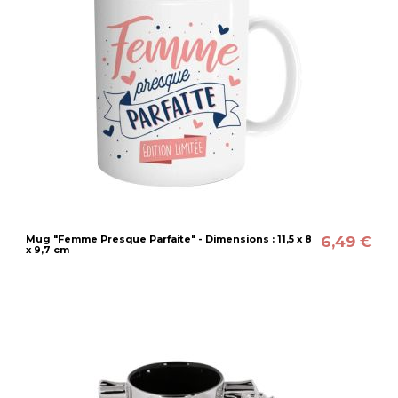
6,49 €
Mug "Femme Presque Parfaite" - Dimensions : 11,5 x 8
x 9,7 cm