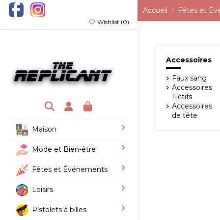
Accueil
Fêtes et É
Wishlist (
0
)
Accessoires
Faux sang
Accessoires
Fictifs
Accessoires
de tête
Maison
Mode et Bien-être
Fêtes et Événements
Loisirs
Pistolets à billes