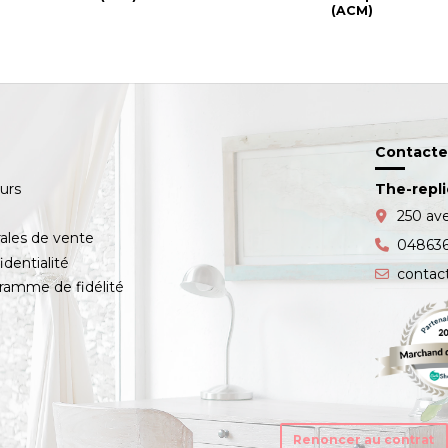
(ACM)
Contacte
ours
The-repl
s
250 av
ales de vente
04863
identialité
contac
amme de fidélité
Renoncer au contrat