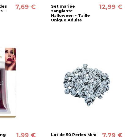
7,69 €
12,99 €
 des
Set mariée
s -
sanglante
Halloween - Taille
Unique Adulte
1,99 €
7,79 €
ang
Lot de 50 Perles Mini