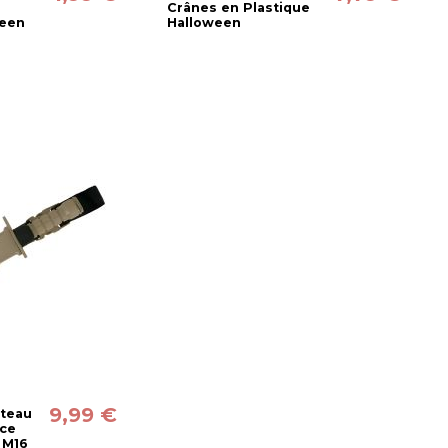
Crânes en Plastique
ween
Halloween
9,99 €
uteau
ice
 M16