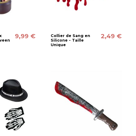
9,99 €
2,49 €
x
Collier de Sang en
oween
Silicone - Taille
Unique