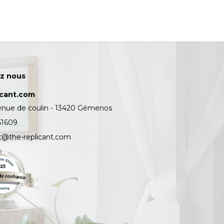
z nous
icant.com
enue de coulin - 13420 Gémenos
61609
t@the-replicant.com