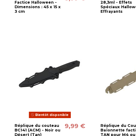
Factice Halloween -
28,3ml - Effets
Dimensions : 45 x 15 x
Spéciaux Hallo
3 cm
Effrayants
Bientôt disponible
9,99 €
Réplique du couteau
Réplique du Co
BC141 (ACM) - Noir ou
Baïonnette fact
Désert (Tan)
TAN pour M4 ou