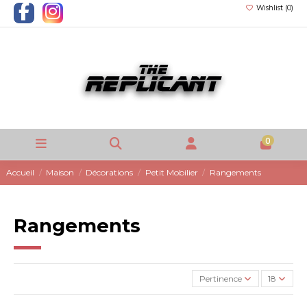
Wishlist (
0
)
0
Accueil
Maison
Décorations
Petit Mobilier
Rangements
Rangements
Pertinence
18