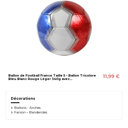
11,99 €
Ballon de Football France Taille 5 – Ballon Tricolore
Bleu Blanc Rouge Léger 340g avec...
Décorations
Ballons - Arches
Fanion – Banderoles