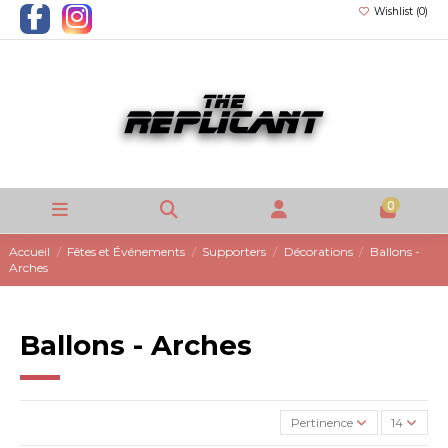
Wishlist (
0
)
0
Accueil
Fêtes et Événements
Supporters
Décorations
Ballons -
Arches
Ballons - Arches
Pertinence
14