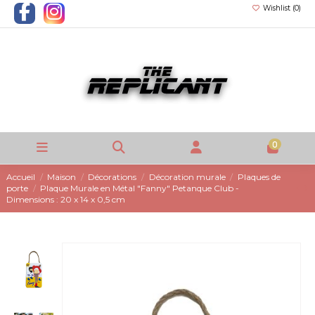
Wishlist (
0
)
0
Accueil
Maison
Décorations
Décoration murale
Plaques de
porte
Plaque Murale en Métal "Fanny" Petanque Club -
Dimensions : 20 x 14 x 0,5 cm