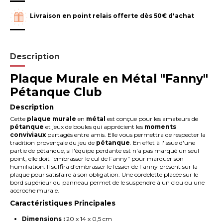
Livraison en point relais offerte dès 50€ d'achat
Description
Plaque Murale en Métal "Fanny"
Pétanque Club
Description
Cette
plaque murale
en
métal
est conçue pour les amateurs de
pétanque
et jeux de boules qui apprécient les
moments
conviviaux
partagés entre amis. Elle vous permettra de respecter la
tradition provençale du jeu de
pétanque
. En effet à l'issue d'une
partie de pétanque, si l'équipe perdante est n'a pas marqué un seul
point, elle doit "embrasser le cul de Fanny" pour marquer son
humiliation. Il suffira d'embrasser le fessier de Fanny présent sur la
plaque pour satisfaire à son obligation. Une cordelette placée sur le
bord supérieur du panneau permet de le suspendre à un clou ou une
accroche murale.
Caractéristiques Principales
Dimensions :
20 x 14 x 0,5 cm