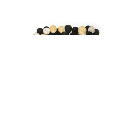
9,99 €
Kit Arche Ballons Dorés Blancs & Noirs - Dimension : 3
mètres