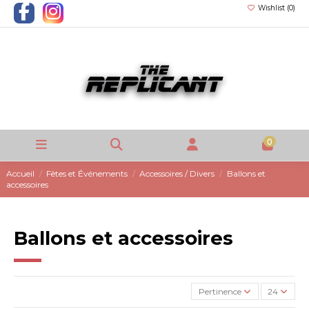
Wishlist (
0
)
0
Accueil
Fêtes et Événements
Accessoires / Divers
Ballons et
accessoires
Ballons et accessoires
Pertinence
24