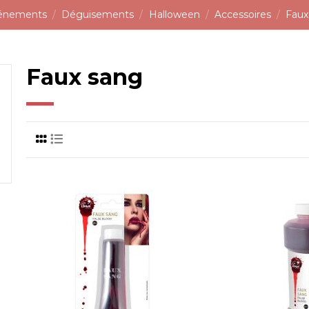
vénements
Déguisements
Halloween
Accessoires
Faux
Faux sang