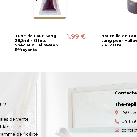
1,99 €
Tube de Faux Sang
Bouteille de Fau
28,3ml - Effets
sang pour Hall
Spéciaux Halloween
- 452,8 ml
Effrayants
Contacte
ours
The-repl
s
250 av
ales de vente
04863
identialité
contac
amme de fidélité