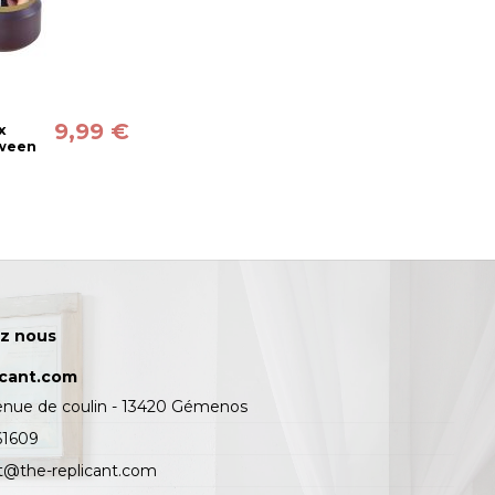
9,99 €
x
oween
z nous
icant.com
enue de coulin - 13420 Gémenos
61609
t@the-replicant.com