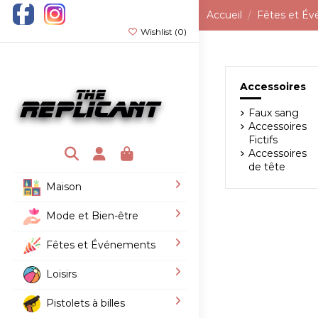
Accueil
Fêtes et É
Wishlist (
0
)
Accessoires
Faux sang
Accessoires
Fictifs
Accessoires
de tête
Maison
Mode et Bien-être
Fêtes et Événements
Loisirs
Pistolets à billes