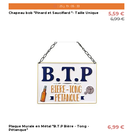
25
j.
19
:
05
:
32
5,59 €
Chapeau bob "Pinard et Sauciflard "- Taille Unique
6,99 €
6,99 €
Plaque Murale en Métal "B.T.P Bière - Tong -
Pétanque"