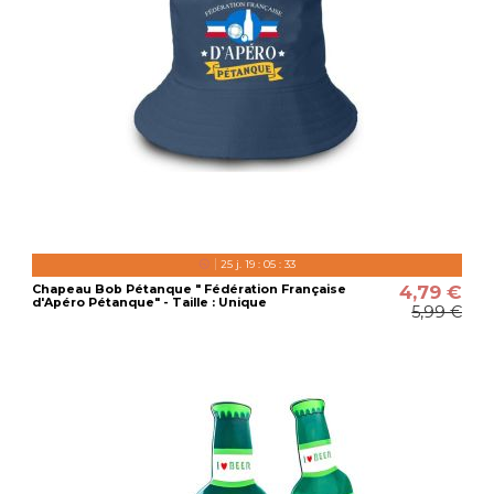
25
j.
19
:
05
:
32
4,79 €
Chapeau Bob Pétanque " Fédération Française
d'Apéro Pétanque" - Taille : Unique
5,99 €