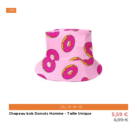
-20%
25
j.
19
:
05
:
32
5,59 €
Chapeau bob Donuts Homme - Taille Unique
6,99 €