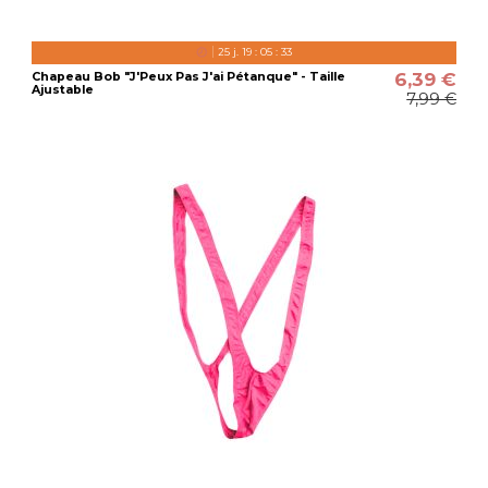
25
j.
19
:
05
:
32
6,39 €
Chapeau Bob "J'Peux Pas J'ai Pétanque" - Taille
Ajustable
7,99 €