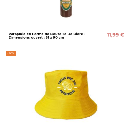
11,99 €
Parapluie en Forme de Bouteille De Bière -
Dimensions ouvert : 61 x 90 cm
-20%