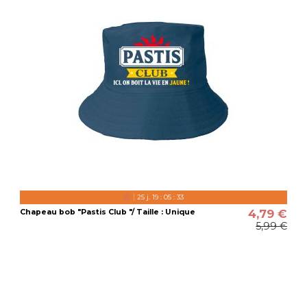
25
j.
19
:
05
:
32
4,79 €
Chapeau bob "Pastis Club "/ Taille : Unique
5,99 €