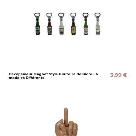
3,99 €
Décapsuleur Magnet Style Bouteille de Bière - 6
modèles Différents