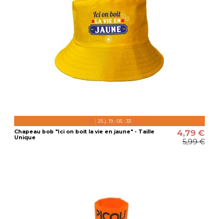
25
j.
19
:
05
:
32
4,79 €
Chapeau bob "Ici on boit la vie en jaune" - Taille
Unique
5,99 €