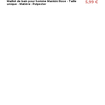
5,99 €
Maillot de bain pour homme Mankini Rose - Taille
unique - Matière : Polyester
2,99 €
Lot de 4 Dessous de Verre Pastis