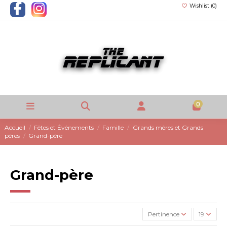
Wishlist (
0
)
0
Accueil
Fêtes et Événements
Famille
Grands mères et Grands
pères
Grand-père
Grand-père
Pertinence
19