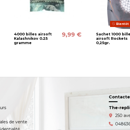
Bientôt 
9,99 €
4000 billes airsoft
Sachet 1000 bill
Kalashnikov 0.25
airsoft Rockets
gramme
0,25gr.
Contacte
ours
The-repl
s
250 av
ales de vente
04863
identialité