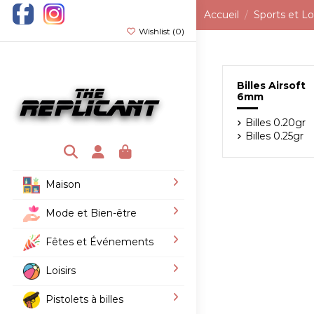
Accueil
Sports et Loi
Wishlist (
0
)
Billes Airsoft
6mm
Billes 0.20gr
Billes 0.25gr
Maison
Mode et Bien-être
Fêtes et Événements
Loisirs
Pistolets à billes