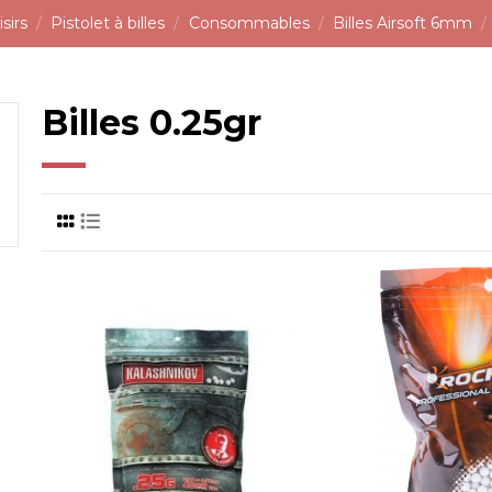
sirs
Pistolet à billes
Consommables
Billes Airsoft 6mm
Billes 0.25gr