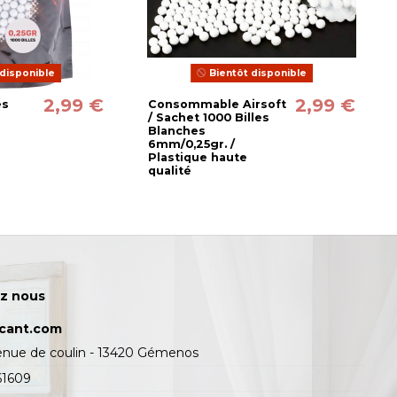
disponible
Bientôt disponible
2,99 €
2,99 €
es
Consommable Airsoft
/ Sachet 1000 Billes
Blanches
6mm/0,25gr. /
Plastique haute
qualité
z nous
icant.com
enue de coulin - 13420 Gémenos
61609