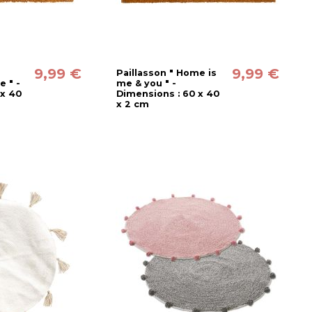
9,99 €
9,99 €
Paillasson " Home is
e " -
me & you " -
 x 40
Dimensions : 60 x 40
x 2 cm