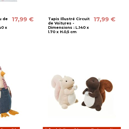
17,99 €
17,99 €
u de
Tapis Illustré Circuit
de Voitures -
40 x
Dimensions : L.140 x
l.70 x H.0,5 cm