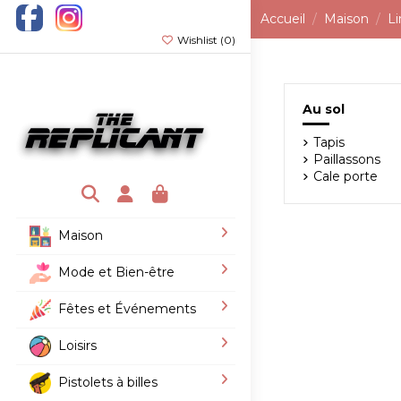
Accueil
Maison
L
Wishlist (
0
)
Au sol
Tapis
Paillassons
Cale porte
Maison
Mode et Bien-être
Fêtes et Événements
Loisirs
Pistolets à billes