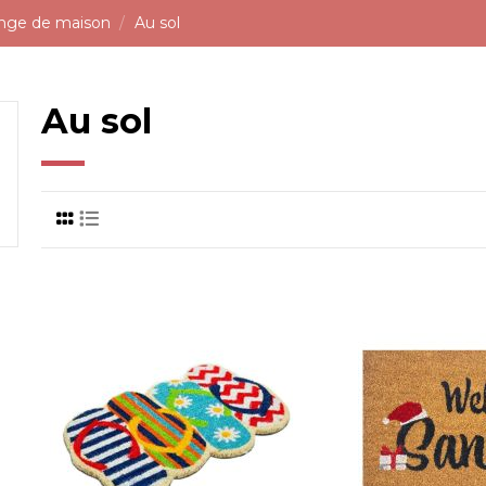
inge de maison
Au sol
Au sol