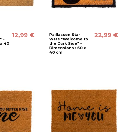
12,99 €
22,99 €
Paillasson Star
" -
Wars "Welcome to
 x 40
the Dark Side" -
Dimensions : 60 x
40 cm