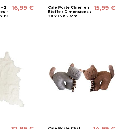
16,99 €
15,99 €
 - 2
Cale Porte Chien en
les -
Etoffe / Dimensions :
x 19
28 x 13 x 23cm
32,99 €
14,99 €
Cale Porte Chat