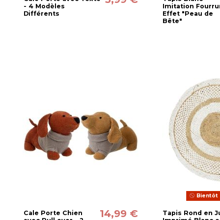
- 4 Modèles
Imitation Fourru
Différents
Effet "Peau de
Bête"
Bientôt 
14,99 €
Cale Porte Chien
Tapis Rond en J