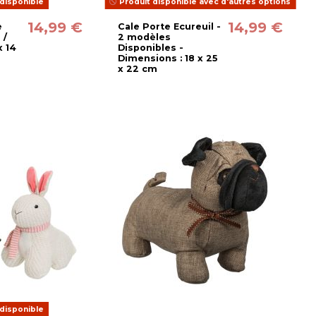
disponible
Produit disponible avec d'autres options
14,99 €
14,99 €
e
Cale Porte Ecureuil -
 /
2 modèles
x 14
Disponibles -
Dimensions : 18 x 25
x 22 cm
disponible