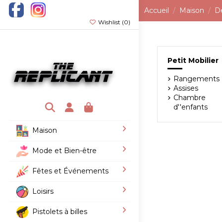
Accueil
Maison
D
Wishlist (
0
)
Petit Mobilier
Rangements
Assises
Chambre
d''enfants
Maison
Mode et Bien-être
Fêtes et Événements
Loisirs
Pistolets à billes