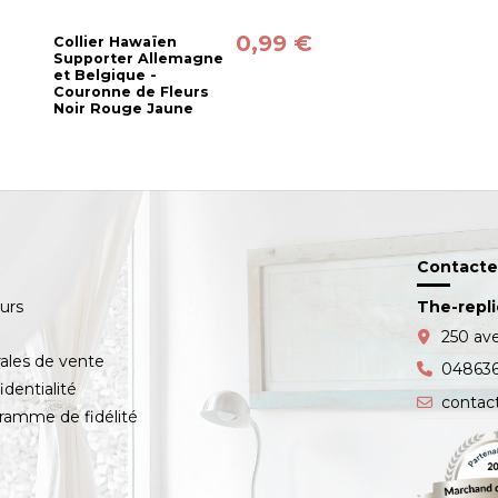
0,99 €
Collier Hawaïen
Supporter Allemagne
et Belgique -
Couronne de Fleurs
Noir Rouge Jaune
Contacte
ours
The-repl
s
250 av
ales de vente
04863
identialité
contac
amme de fidélité