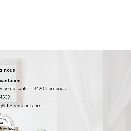
z nous
icant.com
enue de coulin - 13420 Gémenos
61609
t@the-replicant.com