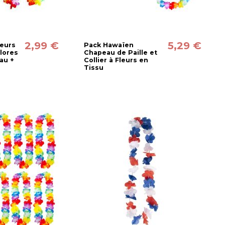
2,99 €
5,29 €
leurs
Pack Hawaïen
lores
Chapeau de Paille et
eau +
Collier à Fleurs en
Tissu