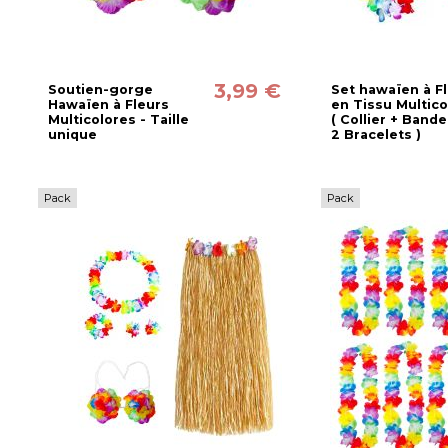
3,99 €
Soutien-gorge
Set hawaïen à F
Hawaïen à Fleurs
en Tissu Multico
Multicolores - Taille
( Collier + Band
unique
2 Bracelets )
Pack
Pack