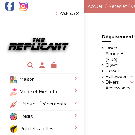
Accueil
Fêtes et É
Wishlist (
0
)
Déguisement
Disco -
Année 80
(Fluo)
Clown
Hawaii
Halloween
Maison
Divers
Accessoires
Mode et Bien-être
Fêtes et Événements
Loisirs
Pistolets à billes