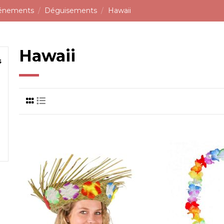
vénements
Déguisements
Hawaii
Hawaii
s