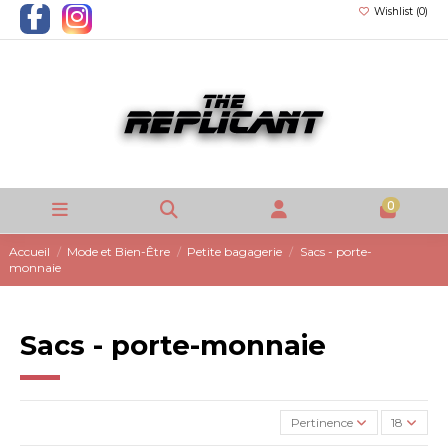
Wishlist (
0
)
0
Accueil
Mode et Bien-Être
Petite bagagerie
Sacs - porte-
monnaie
Sacs - porte-monnaie
Pertinence
18