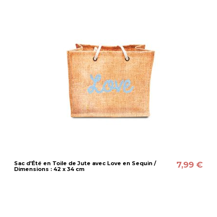
7,99 €
Sac d'Été en Toile de Jute avec Love en Sequin /
Dimensions : 42 x 34 cm