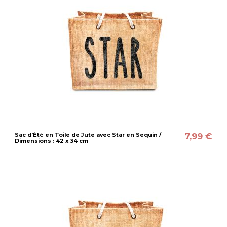
7,99 €
Sac d'Été en Toile de Jute avec Star en Sequin /
Dimensions : 42 x 34 cm