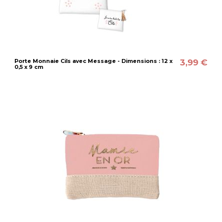
3,99 €
Porte Monnaie Cils avec Message - Dimensions : 12 x
0,5 x 9 cm