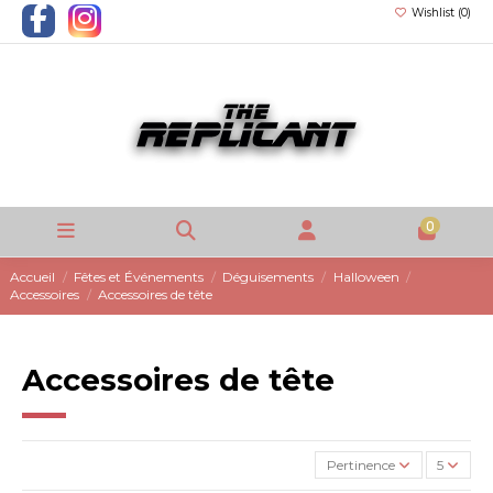
Wishlist (
0
)
0
Accueil
Fêtes et Événements
Déguisements
Halloween
Accessoires
Accessoires de tête
Accessoires de tête
Pertinence
5