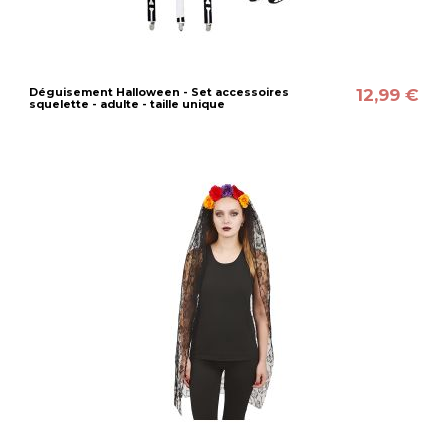
12,99 €
Déguisement Halloween - Set accessoires
squelette - adulte - taille unique