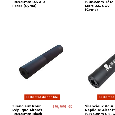
190x35mm U.S AIR
190x35mm Tête 
Force (Cyma)
Mort U.S. GOVT
(Cyma)
Bientôt disponible
Bientôt 
19,99 €
Silencieux Pour
Silencieux Pour
Réplique Airsoft
Réplique Airsoft
190x35mm Black
195x30mm U.S. 