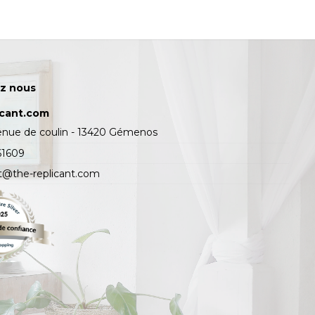
z nous
icant.com
enue de coulin - 13420 Gémenos
61609
t@the-replicant.com