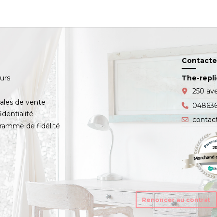
Contacte
ours
The-repl
s
250 av
ales de vente
04863
identialité
contac
amme de fidélité
Renoncer au contrat