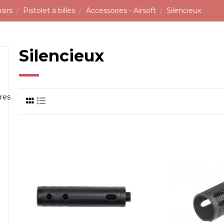
sirs
Pistolet à billes
Accessoires - Airsoft
Silencieux
Silencieux
res