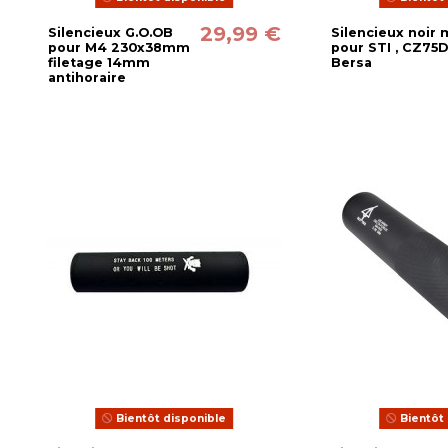
29,99 €
Silencieux G.O.OB
Silencieux noir 
pour M4 230x38mm
pour STI , CZ75D
filetage 14mm
Bersa
antihoraire
Bientôt disponible
Bientôt 