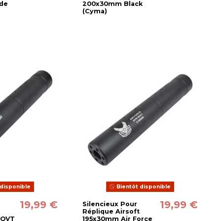
de
200x30mm Black
(Cyma)
disponible
Bientôt disponible
19,99 €
19,99 €
Silencieux Pour
Réplique Airsoft
GOVT
195x30mm Air Force