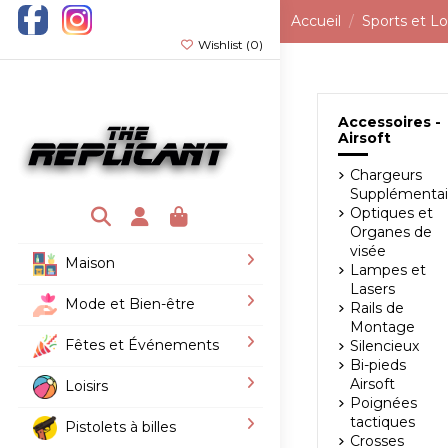
Accueil
Sports et Loi
Wishlist (
0
)
Accessoires -
Airsoft
Chargeurs
Supplémentai
Optiques et
Organes de
visée
Maison
Lampes et
Lasers
Mode et Bien-être
Rails de
Montage
Fêtes et Événements
Silencieux
Bi-pieds
Airsoft
Loisirs
Poignées
tactiques
Pistolets à billes
Crosses