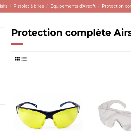
sirs
Pistolet à billes
Équipements d'Airsoft
Protection co
Protection complète Air