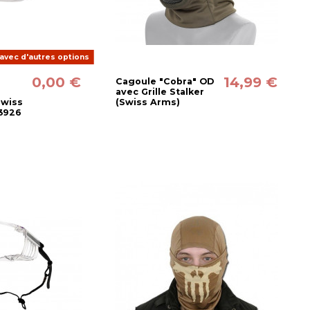
avec d'autres options
0,00 €
14,99 €
Cagoule "Cobra" OD
avec Grille Stalker
Swiss
(Swiss Arms)
03926