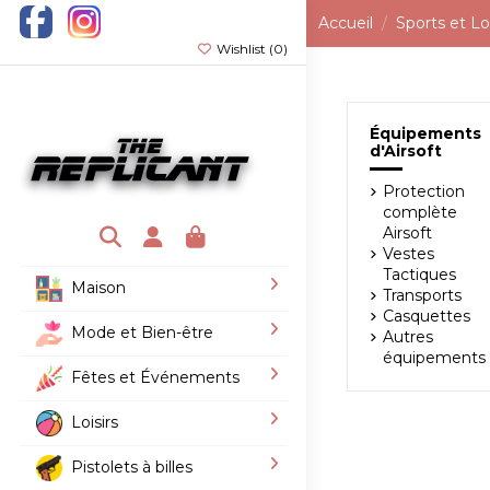
Accueil
Sports et Loi
Wishlist (
0
)
Équipements
d'Airsoft
Protection
complète
Airsoft
Vestes
Tactiques
Maison
Transports
Casquettes
Mode et Bien-être
Autres
équipements
Fêtes et Événements
Loisirs
Pistolets à billes