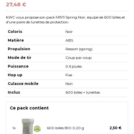
27,48 €
KWC vous propose son pack M1911 Spring Noir, équipé de 600 billes et
d'une paire de lunettes de protection.
Coloris
Noir
Matière
ABS
Propulsion
Ressort (spring)
Mode de tir
Coup par coup
Puissance
0.6 joules
Hop up
Fixe
Culasse mobile
Non
Inclus
600 billes + lunettes
Ce pack contient
1x
600 billes BIO 0,20 g
2,50 €