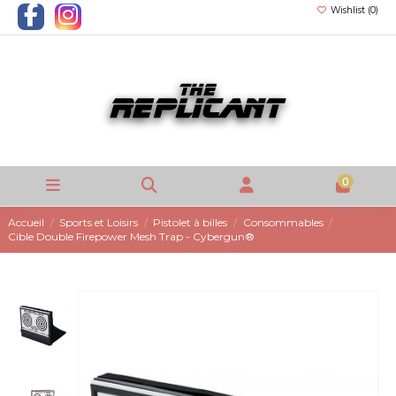
Wishlist (
0
)
0
Accueil
Sports et Loisirs
Pistolet à billes
Consommables
Cible Double Firepower Mesh Trap - Cybergun®