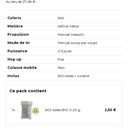
Au lieu de 27,48 €
Coloris
Noir
Matière
ABS et Métal
Propulsion
Manuel (ressort)
Mode de tir
Manuel (coup par coup)
Puissance
0.5 joule
Hop up
Fixe
Culasse mobile
Non
Inclus
600 billes + lunette
Ce pack contient
1x
600 billes BIO 0,20 g
2,50 €