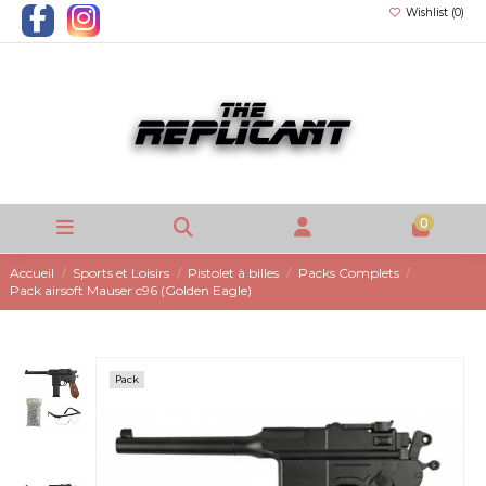
Wishlist (
0
)
0
Accueil
Sports et Loisirs
Pistolet à billes
Packs Complets
Pack airsoft Mauser c96 (Golden Eagle)
Pack