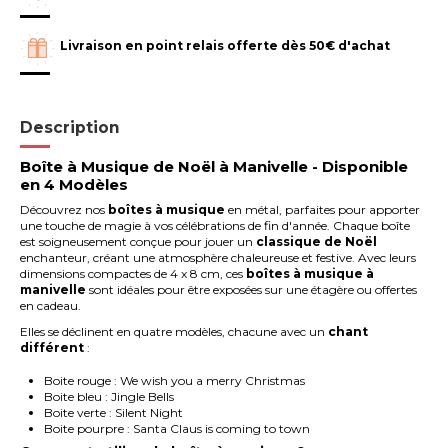
Livraison en point relais offerte dès 50€ d'achat
Description
Boîte à Musique de Noël à Manivelle - Disponible
en 4 Modèles
Découvrez nos
boîtes à musique
en métal, parfaites pour apporter
une touche de magie à vos célébrations de fin d'année. Chaque boîte
est soigneusement conçue pour jouer un
classique de Noël
enchanteur, créant une atmosphère chaleureuse et festive. Avec leurs
dimensions compactes de 4 x 8 cm, ces
boîtes à musique à
manivelle
sont idéales pour être exposées sur une étagère ou offertes
en cadeau.
Elles se déclinent en quatre modèles, chacune avec un
chant
différent
:
Boite rouge : We wish you a merry Christmas
Boite bleu : Jingle Bells
Boite verte : Silent Night
Boite pourpre : Santa Claus is coming to town