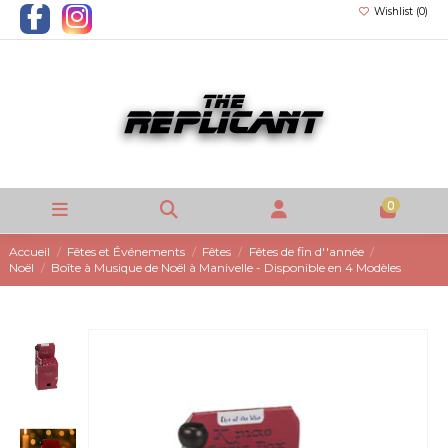
Wishlist (
0
)
0
Accueil
Fêtes et Événements
Fêtes
Fêtes de fin d''année
Noël
Boîte à Musique de Noël à Manivelle - Disponible en 4 Modèles