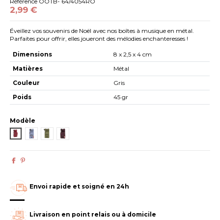
Référence
OOTB- 64/4054RO
2,99 €
Éveillez vos souvenirs de Noël avec nos boîtes à musique en métal.
Parfaites pour offrir, elles joueront des mélodies enchanteresses !
Dimensions
8 x 2,5 x 4 cm
Matières
Métal
Couleur
Gris
Poids
45 gr
Modèle
OOTB- 64/4054RO
OOTB- 64/4054BL
OOTB- 64/4054VE
OOTB- 64/4054PO
Envoi rapide et soigné en 24h
Livraison en point relais ou à domicile