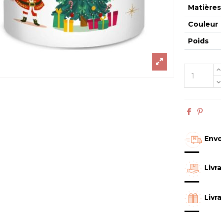
Matière
Couleur
Poids
Envo
Livr
Livr