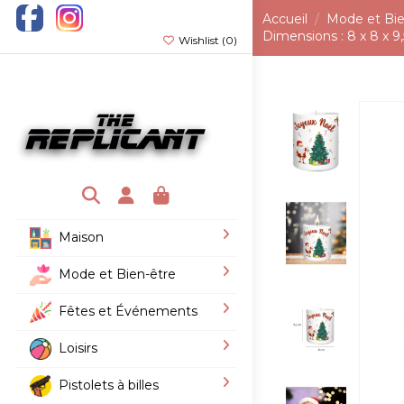
Accueil
Mode et Bie
Dimensions : 8 x 8 x 9
Wishlist (
0
)
Maison
Mode et Bien-être
Fêtes et Événements
Loisirs
Pistolets à billes