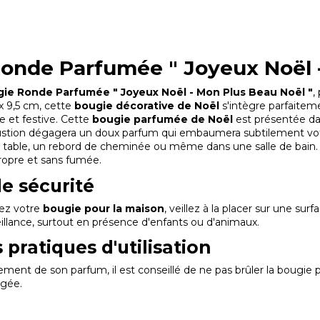
onde Parfumée " Joyeux Noël -
ie Ronde Parfumée " Joyeux Noël - Mon Plus Beau Noël "
,
 x 9,5 cm, cette
bougie décorative de Noël
s'intègre parfaitem
 et festive. Cette
bougie parfumée de Noël
est présentée dan
stion dégagera un doux parfum qui embaumera subtilement votr
 table, un rebord de cheminée ou même dans une salle de bain. F
opre et sans fumée.
de sécurité
sez votre
bougie pour la maison
, veillez à la placer sur une surf
illance, surtout en présence d'enfants ou d'animaux.
 pratiques d'utilisation
nement de son parfum, il est conseillé de ne pas brûler la bougie
ngée.