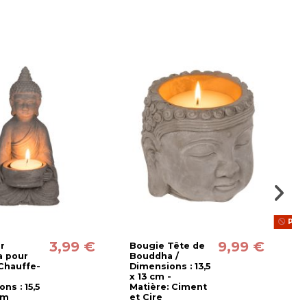
Prod
3,99 €
9,99 €
r
Bougie Tête de
B
 pour
Bouddha /
P
Chauffe-
Dimensions : 13,5
B
x 13 cm -
d
ns : 15,5
Matière: Ciment
M
cm
et Cire