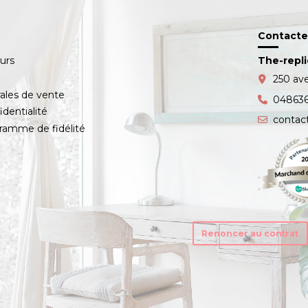
Contacte
ours
The-repl
s
250 av
ales de vente
04863
identialité
contac
amme de fidélité
Renoncer au contrat