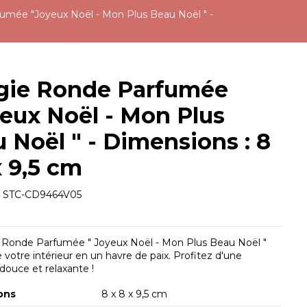
umée "Joyeux Noël - Mon Plus Beau Noël " -
gie Ronde Parfumée
eux Noël - Mon Plus
 Noël " - Dimensions : 8
x 9,5 cm
e
STC-CD9464V05
 Ronde Parfumée " Joyeux Noël - Mon Plus Beau Noël "
 votre intérieur en un havre de paix. Profitez d'une
ouce et relaxante !
ons
8 x 8 x 9,5 cm