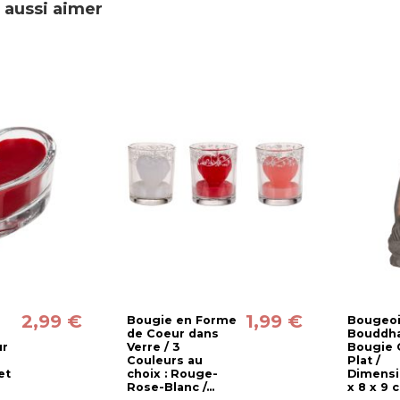
 aussi aimer
2,99 €
1,99 €
Bougie en Forme
Bougeoi
de Coeur dans
Bouddha
ur
Verre / 3
Bougie 
Couleurs au
Plat /
et
choix : Rouge-
Dimensio
Rose-Blanc /...
x 8 x 9 