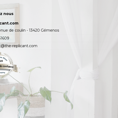
z nous
icant.com
enue de coulin - 13420 Gémenos
61609
t@the-replicant.com