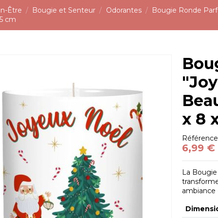
n-Être
Bougie et Senteur
Odorantes
Bougie Ronde Parf
,5 cm
Bou
"Joy
Beau
x 8 
Référenc
6,99 €
La Bougie
transforme
ambiance d
Dimensi