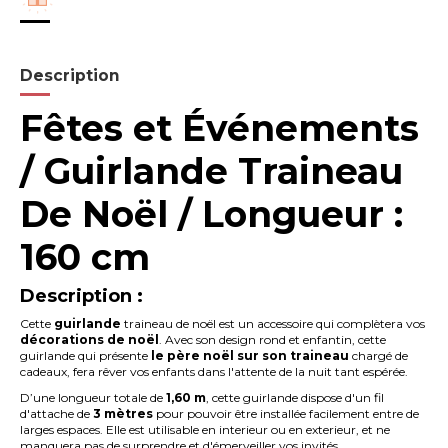
Description
Fêtes et Événements
/ Guirlande Traineau
De Noël / Longueur :
160 cm
Description :
Cette
guirlande
traineau de noël est un accessoire qui complètera vos
décorations de noël
. Avec son design rond et enfantin, cette
guirlande qui présente
le père noël sur son traineau
chargé de
cadeaux, fera rêver vos enfants dans l'attente de la nuit tant espérée.
D’une longueur totale de
1,60 m
, cette guirlande dispose d'un fil
d'attache de
3 mètres
pour pouvoir être installée facilement entre de
larges espaces. Elle est utilisable en interieur ou en exterieur, et ne
manquera pas de surprendre et d'émerveiller vos invités.