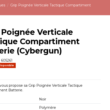
ues
Grip Poignée Verticale Tactique Compartiment
 Poignée Verticale
tique Compartiment
erie (Cybergun)
e
605261
disponible
ous propose sa Grip Poignée Verticale Tactique
ent Batterie.
Noir
Polymère