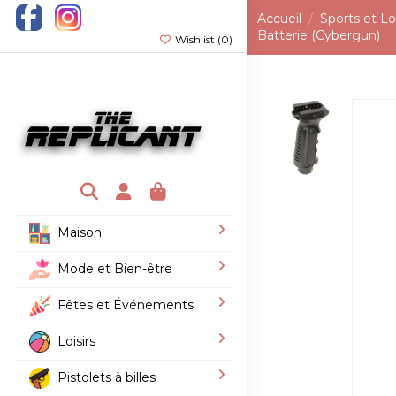
Accueil
Sports et Loi
Batterie (Cybergun)
Wishlist (
0
)
Maison
Mode et Bien-être
Fêtes et Événements
Loisirs
Pistolets à billes