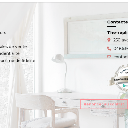
Contacte
ours
The-repl
s
250 av
ales de vente
04863
identialité
contac
amme de fidélité
Renoncer au contrat