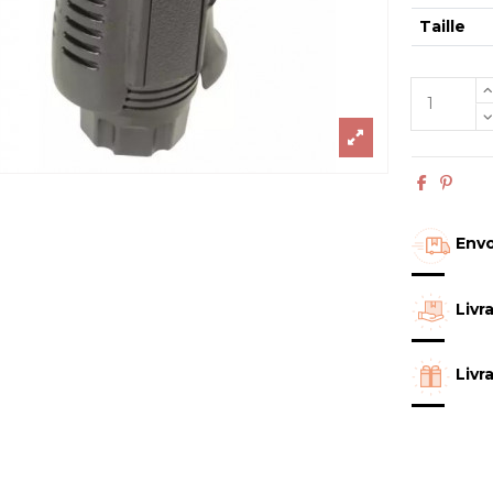
Taille
Envo
Livr
Livr