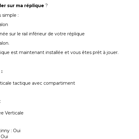
ler sur ma réplique
?
s simple :
alon
ée sur le rail inférieur de votre réplique
alon.
ique est maintenant installée et vous êtes prêt à jouer.
t
:
ticale tactique avec compartiment
s
:
ée Verticale
nny : Oui
 Oui