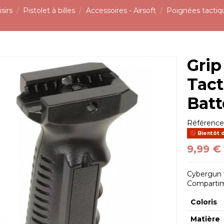
sirs
Pistolet à billes
Accessoires - Airsoft
Poignées tactiq
Grip
Tac
Batt
Référenc
Bientôt 
9,99 €
Cybergun v
Compartim
Coloris
Matière