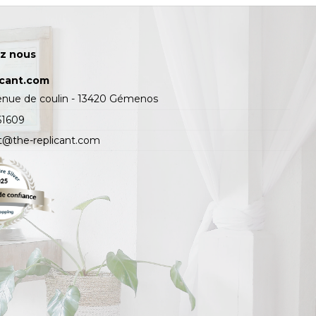
z nous
icant.com
enue de coulin - 13420 Gémenos
61609
t@the-replicant.com