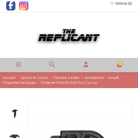
Wishlist (
0
)
0
Accueil
Sports et Loisirs
Pistolet à billes
Accessoires - Airsoft
Poignées tactiques
Poignée Pliante Rail Ris (Cyma)