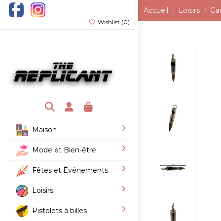
Accueil
Loisirs
Ga
Wishlist (
0
)
Maison
Mode et Bien-être
Fêtes et Événements
Loisirs
Pistolets à billes