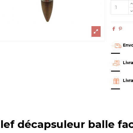
Envo
Livr
Livr
lef décapsuleur balle fa