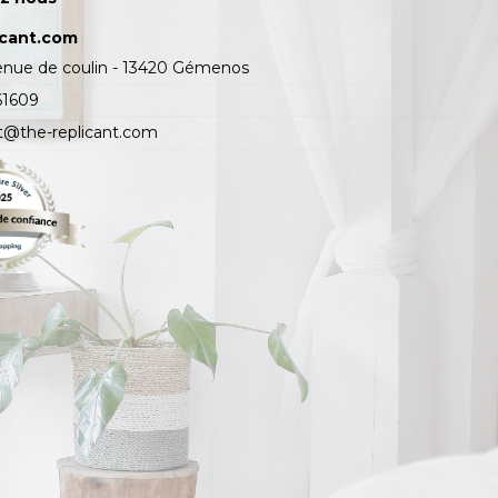
icant.com
enue de coulin - 13420 Gémenos
61609
t@the-replicant.com