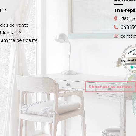
ours
The-repl
s
250 av
ales de vente
04863
identialité
contac
amme de fidélité
Renoncer au contrat