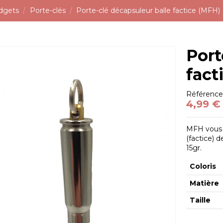
dgets
Porte-clés
Porte-clé décapsuleur balle factice (MFH)
Port
fact
Référenc
4,99 €
MFH vous 
(factice) 
15gr.
Coloris
Matière
Taille