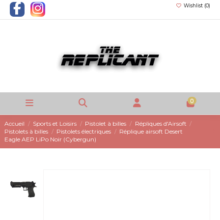
Wishlist (
0
)
0
Accueil
Sports et Loisirs
Pistolet à billes
Répliques d'Airsoft
Pistolets à billes
Pistolets électriques
Réplique airsoft Desert
Eagle AEP LiPo Noir (Cybergun)