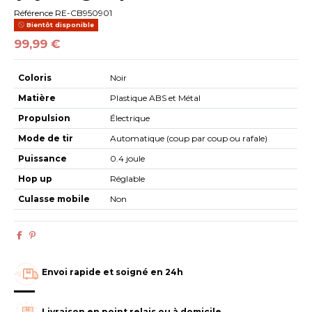
Référence
RE-CB950901
Bientôt disponible
99,99 €
Coloris
Noir
Matière
Plastique ABS et Métal
Propulsion
Électrique
Mode de tir
Automatique (coup par coup ou rafale)
Puissance
0.4 joule
Hop up
Réglable
Culasse mobile
Non
Envoi rapide et soigné en 24h
Livraison en point relais ou à domicile