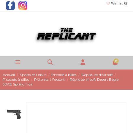
Wishlist (
0
)
0
Accueil
Sports et Loisirs
Pistolet à billes
Répliques d'Airsoft
Pistolets à billes
Pistolets à Ressort
Réplique airsoft Desert Eagle
50AE Spring Noir