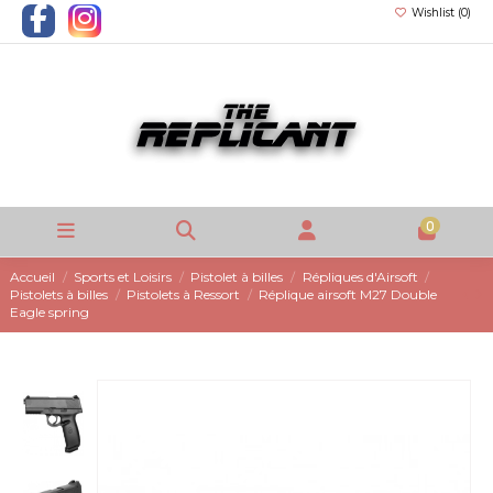
Wishlist (
0
)
0
Accueil
Sports et Loisirs
Pistolet à billes
Répliques d'Airsoft
Pistolets à billes
Pistolets à Ressort
Réplique airsoft M27 Double
Eagle spring