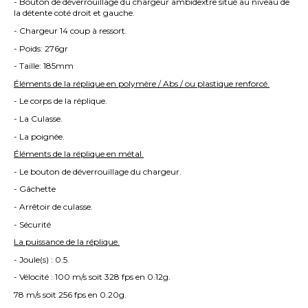
- Bouton de déverrouillage du chargeur ambidextre situé au niveau de
la détente coté droit et gauche.
- Chargeur 14 coup à ressort.
- Poids: 276gr
- Taille: 185mm
Éléments de la réplique en polymère / Abs / ou plastique renforcé.
- Le corps de la réplique.
- La Culasse.
- La poignée.
Éléments de la réplique en métal.
- Le bouton de déverrouillage du chargeur.
- Gâchette
- Arrêtoir de culasse.
- Sécurité
La puissance de la réplique.
- Joule(s) : 0.5.
- Vélocité : 100 m/s soit 328 fps en 0.12g.
78 m/s soit 256 fps en 0.20g.