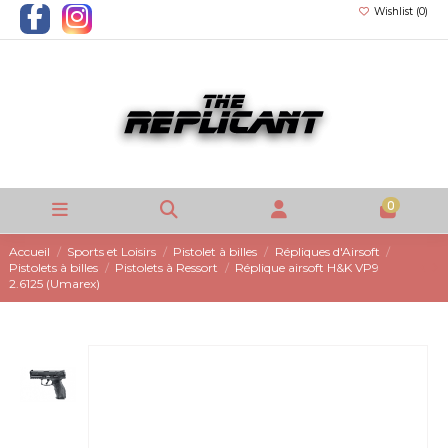
Wishlist (
0
)
0
Accueil
Sports et Loisirs
Pistolet à billes
Répliques d'Airsoft
Pistolets à billes
Pistolets à Ressort
Réplique airsoft H&K VP9
2.6125 (Umarex)