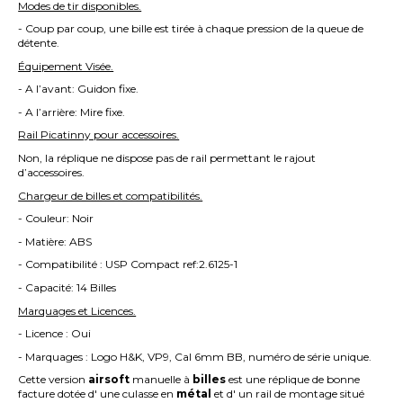
Modes de tir disponibles.
- Coup par coup, une bille est tirée à chaque pression de la queue de
détente.
Équipement Visée.
- A l’avant: Guidon fixe.
- A l’arrière: Mire fixe.
Rail Picatinny pour accessoires.
Non, la réplique ne dispose pas de rail permettant le rajout
d’accessoires.
Chargeur de billes et compatibilités.
- Couleur: Noir
- Matière: ABS
- Compatibilité : USP Compact ref:2.6125-1
- Capacité: 14 Billes
Marquages et Licences.
- Licence : Oui
- Marquages : Logo H&K, VP9, Cal 6mm BB, numéro de série unique.
Cette version
airsoft
manuelle à
billes
est une réplique de bonne
facture dotée d' une culasse en
métal
et d' un rail de montage situé