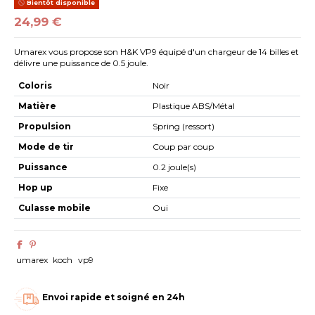
Bientôt disponible
24,99 €
Umarex vous propose son H&K VP9 équipé d'un chargeur de 14 billes et
délivre une puissance de 0.5 joule.
Coloris
Noir
Matière
Plastique ABS/Métal
Propulsion
Spring (ressort)
Mode de tir
Coup par coup
Puissance
0.2 joule(s)
Hop up
Fixe
Culasse mobile
Oui
umarex
koch
vp9
Envoi rapide et soigné en 24h