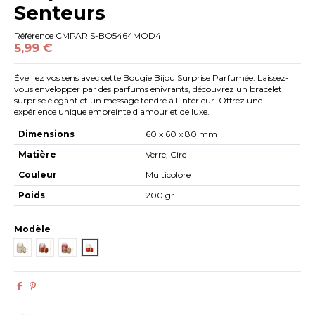
Senteurs
Référence
CMPARIS-BO5464MOD4
5,99 €
Éveillez vos sens avec cette Bougie Bijou Surprise Parfumée. Laissez-
vous envelopper par des parfums enivrants, découvrez un bracelet
surprise élégant et un message tendre à l'intérieur. Offrez une
expérience unique empreinte d'amour et de luxe.
Dimensions
60 x 60 x 80 mm
Matière
Verre, Cire
Couleur
Multicolore
Poids
200 gr
Modèle
MOD-REVE
MOD-ROSE
MOD-FLEURS
MOD-VANILLE