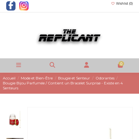
Wishlist (
0
)
0
Accueil
Mode et Bien-Être
Bougie et Senteur
Odorantes
Bougie Bijou Parfumée / Contient un Bracelet Surprise - Existe en 4
Senteurs