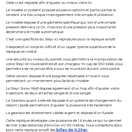
Celle-ci est réglable afin d'ajuster au mieux votre tir.
Le modèle ici présent propose plusieurs options et particularités le
rendant à la fois unique mais également très simple d'utilisation.
Le modèle dispose d'une gâchette spécifique qui, lors d'une simple
pression
délivrera un
tir, mais lors d'une pression plus importante
déclenchera le mode automatique.
C'est une spécificité du Steyr ici reproduite pour la réplique
airsoft
.
Il dispose d'un corps en ABS et d'un
upper
(partie supérieure de la
réplique) en métal.
Une sécurité au niveau du pontet vous permettra la manipulation de
votre Steyr en toute sérénité et son chargeur hi-cap de 330 billes vous
permettra de ne jamais être à cour de munition durant votre partie.
Cette version dispose d'une poignée
rabattable
à l'avant vous
permettant un maniement plus facile du modèle.
Le Steyr Snow Wolf dispose également d'un hop afin d'ajuster votre
trajectoire, de deux attaches sangle et d'une sangle.
La Gearbox quant à elle est équipée d'un système de changement du
ressort rapide permettant d'ajuster la puissance très facilement.
La
gearbox
est directement câblée argent et dispose d'un fusible.
Cette réplique développe une puissance de 1.6 joules ce qui lui permet
de tirer à des distances d'environ 40-50 mètres, nous conseillons donc
pour cette réplique airsoft des
billes de 0.20gr.