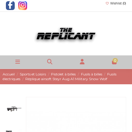
Wishlist (
0
)
0
Accueil
Sports et Loisirs
Pistolet à billes
Fusils à billes
Fusils
électriques
Réplique airsoft Steyr Aug A1 Military Snow Wolf