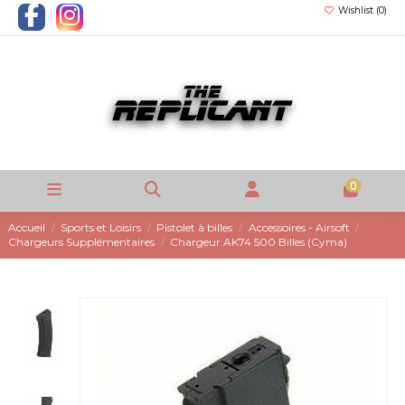
Wishlist (
0
)
0
Accueil
Sports et Loisirs
Pistolet à billes
Accessoires - Airsoft
Chargeurs Supplémentaires
Chargeur AK74 500 Billes (Cyma)