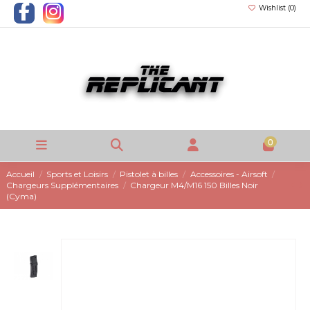
Wishlist (
0
)
0
Accueil
Sports et Loisirs
Pistolet à billes
Accessoires - Airsoft
Chargeurs Supplémentaires
Chargeur M4/M16 150 Billes Noir
(Cyma)