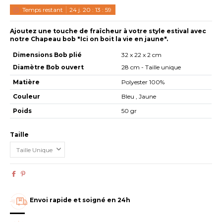
Temps restant
24
j.
20
:
13
:
59
Ajoutez une touche de fraîcheur à votre style estival avec
notre Chapeau bob "Ici on boit la vie en jaune".
Dimensions Bob plié
32 x 22 x 2 cm
Diamètre Bob ouvert
28 cm - Taille unique
Matière
Polyester 100%
Couleur
Bleu , Jaune
Poids
50 gr
Taille
Envoi rapide et soigné en 24h