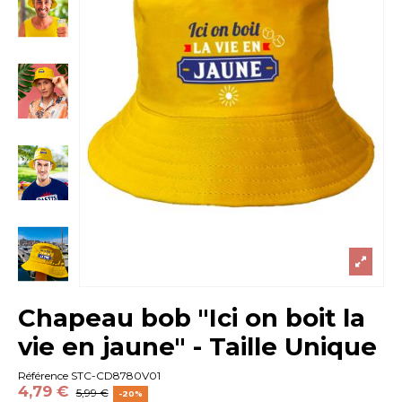
Chapeau bob "Ici on boit la
vie en jaune" - Taille Unique
Référence
STC-CD8780V01
4,79 €
5,99 €
-20%