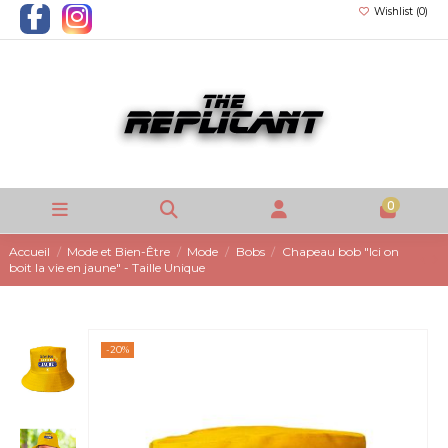
Wishlist (
0
)
0
Accueil
Mode et Bien-Être
Mode
Bobs
Chapeau bob "Ici on
boit la vie en jaune" - Taille Unique
-20%