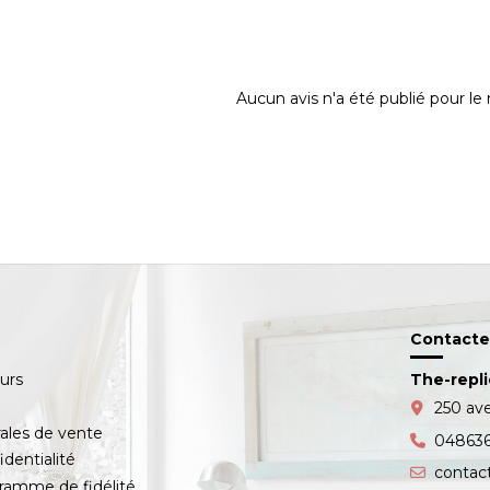
Aucun avis n'a été publié pour l
Contacte
ours
The-repl
s
250 av
ales de vente
04863
identialité
contac
amme de fidélité