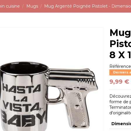
in cuisine
Mugs
Mug Argenté Poignée Pistolet - Dimensions
Mug
Pist
8 X 
Référenc
Derniers a
9,99 €
Découvrez
forme de p
Terminator
d'original
Dimensi