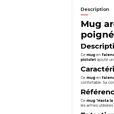
Description
Mug ar
poigné
Descript
Ce
mug
en
faïen
pistolet
ajoute un
Caractér
Ce
mug
en
faïen
confortable. Sa co
Référen
Ce
mug
"
Hasta la
les armes utilisées