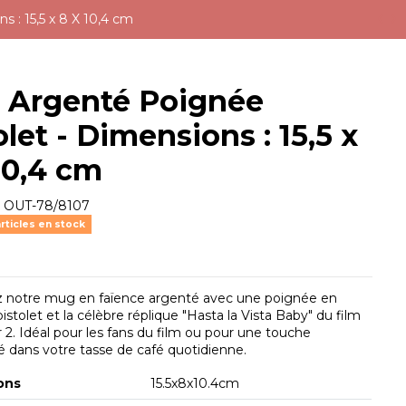
 : 15,5 x 8 X 10,4 cm
 Argenté Poignée
olet - Dimensions : 15,5 x
10,4 cm
e
OUT-78/8107
rticles en stock
 notre mug en faïence argenté avec une poignée en
istolet et la célèbre réplique "Hasta la Vista Baby" du film
 2. Idéal pour les fans du film ou pour une touche
ité dans votre tasse de café quotidienne.
ons
15.5x8x10.4cm