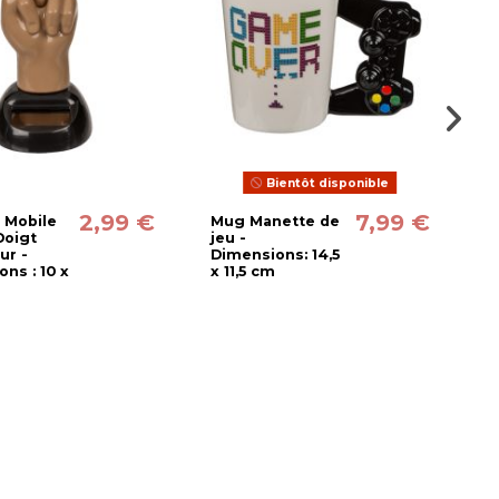
Bientôt disponible
2,99 €
7,99 €
 Mobile
Mug Manette de
M
Doigt
jeu -
D
ur -
Dimensions: 14,5
x
ns : 10 x
x 11,5 cm