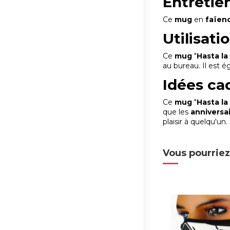
Entretie
Ce
mug
en
faïen
Utilisati
Ce
mug
"
Hasta la
au bureau. Il est 
Idées ca
Ce
mug
"
Hasta la
que les
anniversa
plaisir à quelqu'un.
Vous pourriez