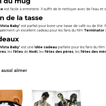
n du mug
ce
est facile à entretenir. Il suffit de le nettoyer avec de l'eau et 
on de la tasse
 Vista Baby
" est parfait pour boire une tasse de café ou de thé. 
également un excellent cadeau pour les fans du film
Terminator 
deaux
 Vista Baby
" est une
idée cadeau
parfaite pour les fans du film
ires
, les
fêtes
de
Noël
, les
fêtes des pères
, les
fêtes des mè
 aussi aimer