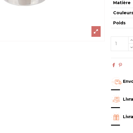
Matière
Couleur
Poids
Envo
Livr
Livr