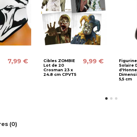
7,99 €
9,99 €
Cibles ZOMBIE
Figurine
e
Lot de 20
Solaire 
Crosman 23 x
d'Honne
24.8 cm CPVT5
Dimensio
5,5 cm
es (0)