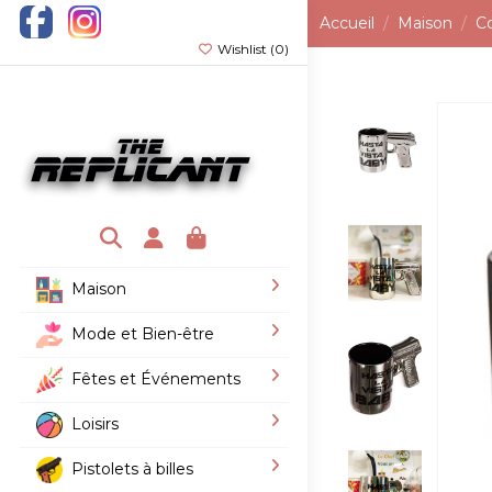
Accueil
Maison
Co
Wishlist (
0
)
Maison
Mode et Bien-être
Fêtes et Événements
Loisirs
Pistolets à billes