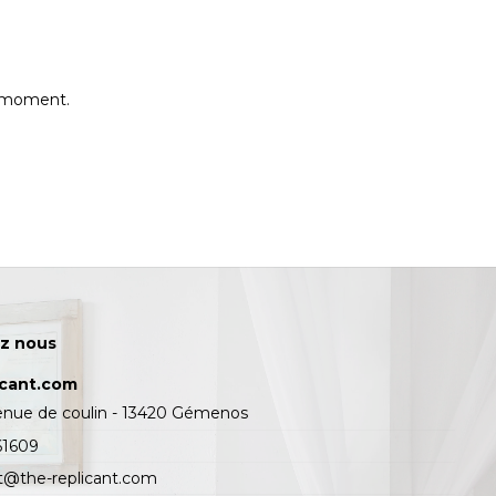
e moment.
z nous
icant.com
enue de coulin - 13420 Gémenos
61609
t@the-replicant.com